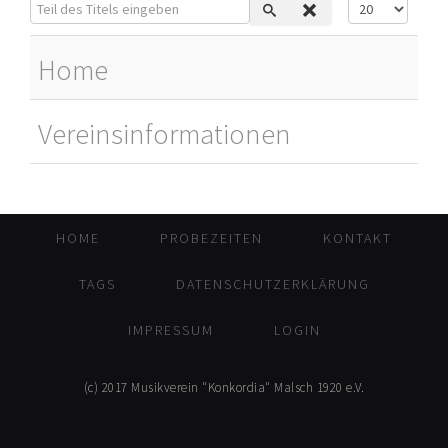
Teil des Titels eingeben
Anzeige #
Home
Vereinsinformationen
HOME
PROBEZEITEN
KONTAKT
TAGS
DATENSCHUTZERKLÄRUNG
IMPRESSUM
LOGIN
(c) 2017 Musikverein "Konkordia" Malsch 1920 e.V.