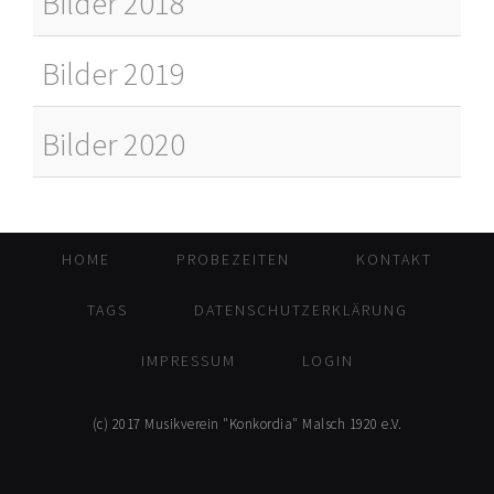
Bilder 2018
Bilder 2019
Bilder 2020
HOME
PROBEZEITEN
KONTAKT
TAGS
DATENSCHUTZERKLÄRUNG
IMPRESSUM
LOGIN
(c) 2017 Musikverein "Konkordia" Malsch 1920 e.V.