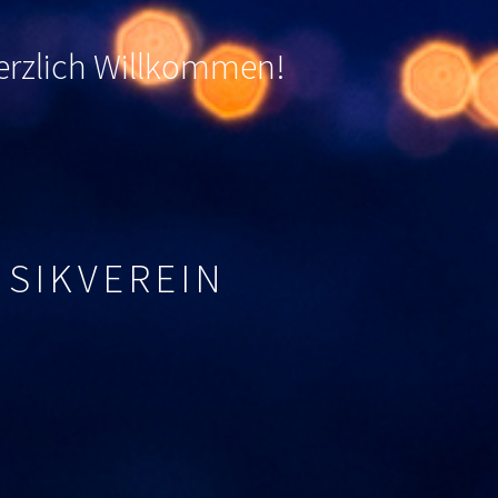
 herzlich Willkommen
!
USIKVEREIN