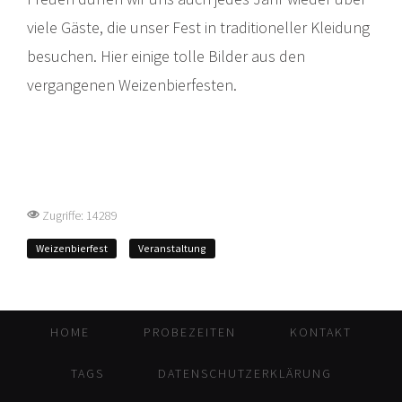
viele Gäste, die unser Fest in traditioneller Kleidung
besuchen. Hier einige tolle Bilder aus den
vergangenen Weizenbierfesten.
Zugriffe: 14289
Weizenbierfest
Veranstaltung
HOME
PROBEZEITEN
KONTAKT
TAGS
DATENSCHUTZERKLÄRUNG