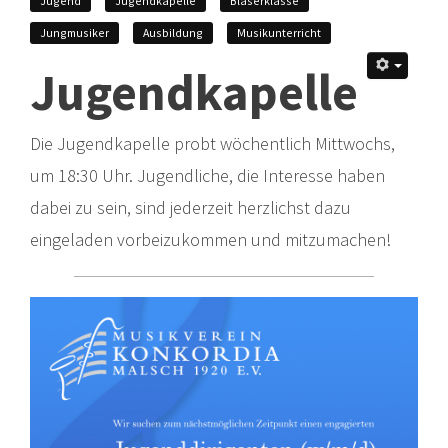
Jugend
Jugendkapelle
Bläserklasse
Jungmusiker
Ausbildung
Musikunterricht
Jugendkapelle
Die Jugendkapelle probt wöchentlich Mittwochs,
um 18:30 Uhr. Jugendliche, die Interesse haben
dabei zu sein, sind jederzeit herzlichst dazu
eingeladen vorbeizukommen und mitzumachen!