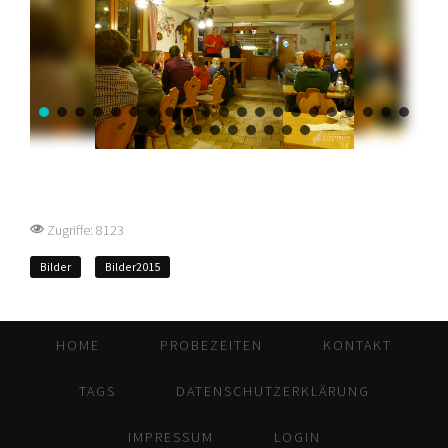
Zugriffe: 8123
Bilder
Bilder2015
HOME
PROBEZEITEN
KONTAKT
TAGS
DATENSCHUTZERKLÄRUNG
IMPRESSUM
LOGIN