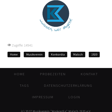
Zugriffe: 14941
Home
Musikverein
Konkordia
Malsch
1920
HOME
PROBEZEITEN
KONTAKT
TAGS
DATENSCHUTZERKLÄRUNG
IMPRESSUM
LOGIN
(c) 2017 Musikverein "Konkordia" Malsch 1920 e.V.