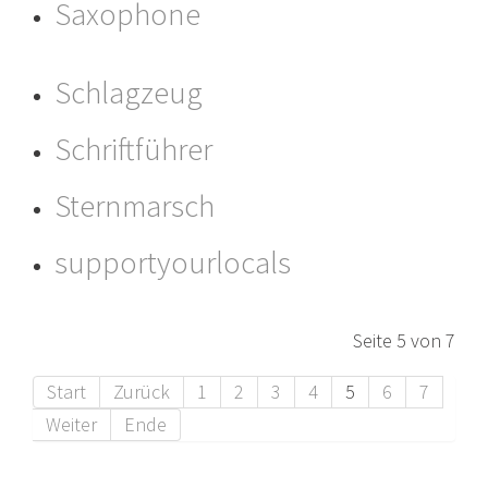
Saxophone
Schlagzeug
Schriftführer
Sternmarsch
supportyourlocals
Seite 5 von 7
Start
Zurück
1
2
3
4
5
6
7
Weiter
Ende