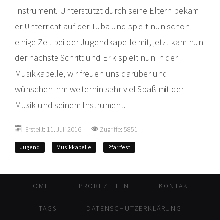
Instrument. Unterstützt durch seine Eltern bekam
er Unterricht auf der Tuba und spielt nun schon
einige Zeit bei der Jugendkapelle mit, jetzt kam nun
der nächste Schritt und Erik spielt nun in der
Musikkapelle, wir freuen uns darüber und
wünschen ihm weiterhin sehr viel Spaß mit der
Musik und seinem Instrument.
Erstellt: 11. Juli 2016
Zugriffe: 5851
Jugend
Musikkapelle
Pfarrfest
HOME
PROBEZEITEN
KONTAKT
TAGS
DATENSCHUTZERKLÄRUNG