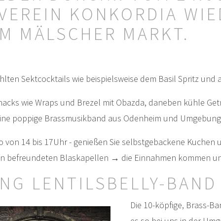
VEREIN KONKORDIA WIE
AM MÄLSCHER MARKT.
hlten Sektcocktails wie beispielsweise dem Basil Spritz und
Snacks wie Wraps und Brezel mit Obazda, daneben kühle Ge
eine poppige Brassmusikband aus Odenheim und Umgebung
lso von 14 bis 17Uhr - genießen Sie selbstgebackene Kuchen 
n befreundeten Blaskapellen → die Einnahmen kommen unse
NG LENTILSBELLY-BAND
Die 10-köpfige, Brass-B
es so bei uns in der Um