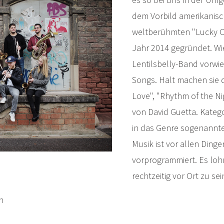
dem Vorbild amerikanisch
weltberühmten "Lucky Ch
Jahr 2014 gegründet. Wie
Lentilsbelly-Band vorwi
Songs. Halt machen sie d
Love", "Rhythm of the Ni
von David Guetta. Katego
in das Genre sogenannter
Musik ist vor allen Din
vorprogrammiert. Es lohn
rechtzeitig vor Ort zu sei
h