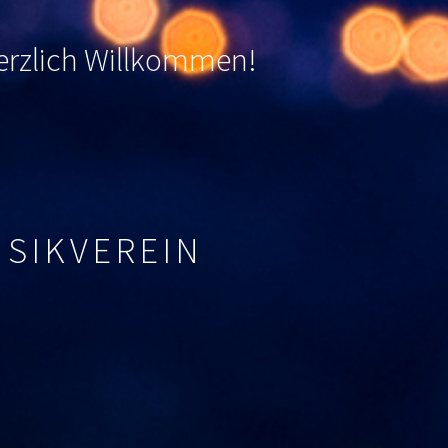
 herzlich Willkommen
!
USIKVEREIN