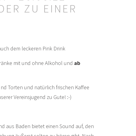
DER ZU EINER
 auch dem leckeren Pink Drink
tränke mit und ohne Alkohol und
ab
und Torten und natürlich frischen Kaffee
rer Vereinsjugend zu Gute! :-)
and aus Baden bietet einen Sound auf, den
gebung äußerst selten zu hören gibt. Nach