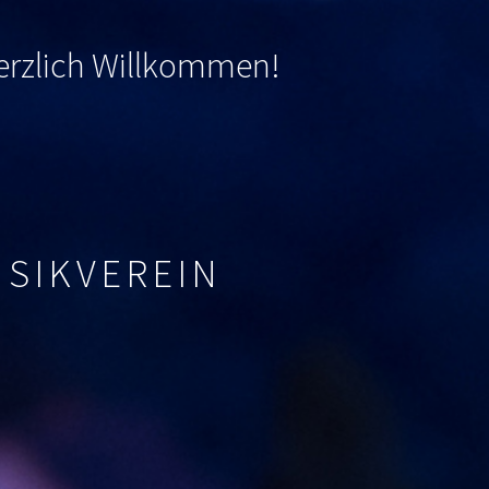
 herzlich Willkommen
!
USIKVEREIN