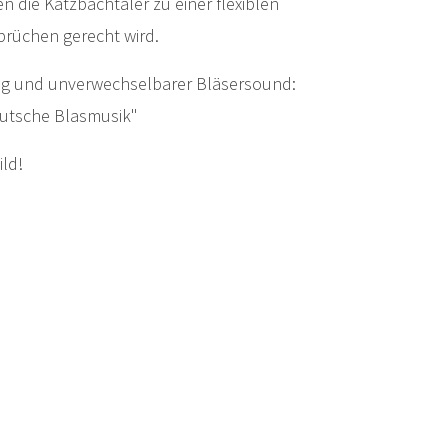
n die Katzbachtaler zu einer flexiblen
prüchen gerecht wird.
g und unverwechselbarer Bläsersound:
Deutsche Blasmusik"
ild!